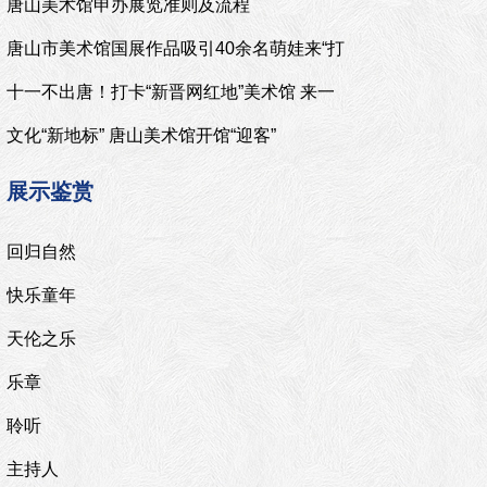
唐山美术馆申办展览准则及流程
唐山市美术馆国展作品吸引40余名萌娃来“打
卡”
十一不出唐！打卡“新晋网红地”美术馆 来一
场“艺术之旅”
文化“新地标” 唐山美术馆开馆“迎客”
展示鉴赏
回归自然
快乐童年
天伦之乐
乐章
聆听
主持人